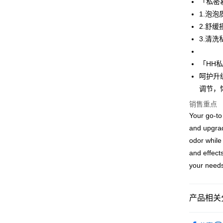
「私密
运送方式
1.泡
2.舒
国家/地区
3.清
「HH
呵护升
调节，
销售重点
Your go-to
and upgrad
odor while
and effect
your needs
产品相关分
人气商品