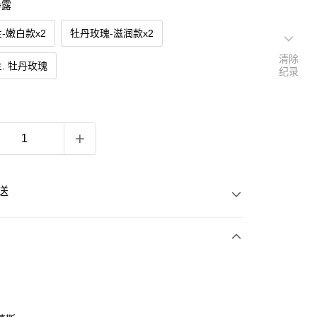
净露
-嫩白款x2
牡丹玫瑰-滋润款x2
清除
. 牡丹玫瑰
纪录
送
次付款