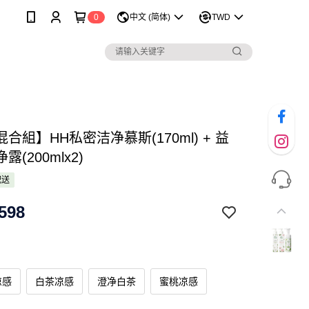
0
中文 (简体)
TWD
合組】HH私密洁净慕斯(170ml) + 益
(200mlx2)
配送
598
凉感
白茶凉感
澄净白茶
蜜桃凉感