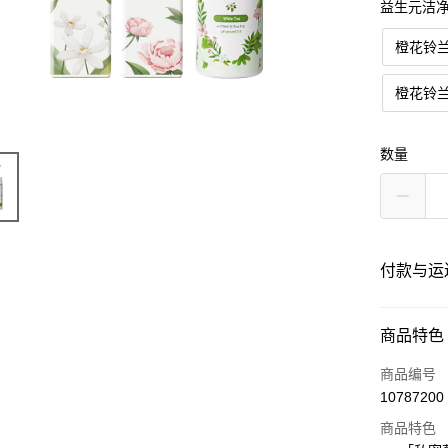
益生元洁
橙花铃兰
橙花铃兰
数量
付款与运
付款方式
商品特色
信用卡一
商品编号
10787200
Apple Pay
商品特色