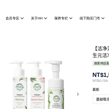
会员专区
关于HH
保养专栏
线下购买门市
【洁净混
生元洁净露
国家/地区
NT$1,
NT$2,716
慕斯
蔓越莓