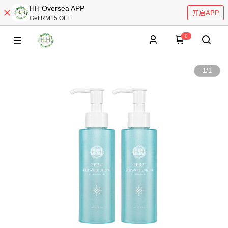
HH Oversea APP
开启APP
Get RM15 OFF
0
1
/
1