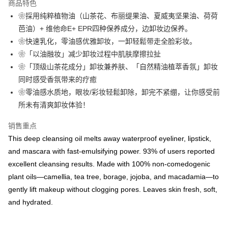
运送方式
商品特色
❀採用纯粹植物油（山茶花、布丽缇果油、夏威夷坚果油、荷荷
国家/地区配送
查看运费
芭油）+ 维他命E+ EPR四种保养成分，边卸妆边保养。
❀快速乳化，零油感优雅卸妆，一卸轻鬆带走全脸彩妆。
❀「以油融妆」减少卸妆过程中肌肤摩擦拉扯
❀「顶级山茶花成分」卸妆兼养肤、「自然精油植萃香氛」卸妆
同时感受香氛带来的疗癒
❀零油感水质地，眼妆/彩妆轻鬆卸除，卸完不紧绷，让你感受前
所未有清爽卸妆体验！
销售重点
This deep cleansing oil melts away waterproof eyeliner, lipstick,
and mascara with fast-emulsifying power. 93% of users reported
excellent cleansing results. Made with 100% non-comedogenic
plant oils—camellia, tea tree, borage, jojoba, and macadamia—to
gently lift makeup without clogging pores. Leaves skin fresh, soft,
and hydrated.