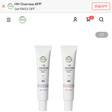
HH Oversea APP
开启APP
Get RM15 OFF
0
1
/
1