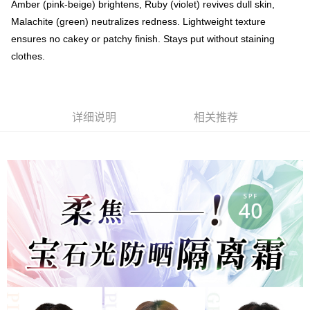
Amber (pink-beige) brightens, Ruby (violet) revives dull skin,
Malachite (green) neutralizes redness. Lightweight texture
ensures no cakey or patchy finish. Stays put without staining
clothes.
详细说明
相关推荐