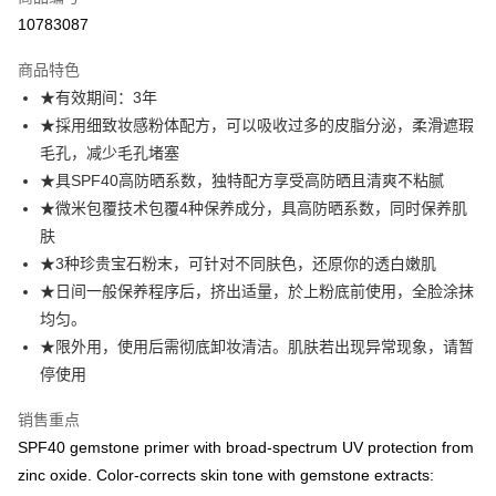
Apple Pay
10783087
运送方式
商品特色
★有效期间：3年
国家/地区配送
查看运费
★採用细致妆感粉体配方，可以吸收过多的皮脂分泌，柔滑遮瑕
毛孔，减少毛孔堵塞
★具SPF40高防晒系数，独特配方享受高防晒且清爽不粘腻
★微米包覆技术包覆4种保养成分，具高防晒系数，同时保养肌
肤
★3种珍贵宝石粉末，可针对不同肤色，还原你的透白嫩肌
★日间一般保养程序后，挤出适量，於上粉底前使用，全脸涂抹
均匀。
★限外用，使用后需彻底卸妆清洁。肌肤若出现异常现象，请暂
停使用
销售重点
SPF40 gemstone primer with broad-spectrum UV protection from
zinc oxide. Color-corrects skin tone with gemstone extracts: