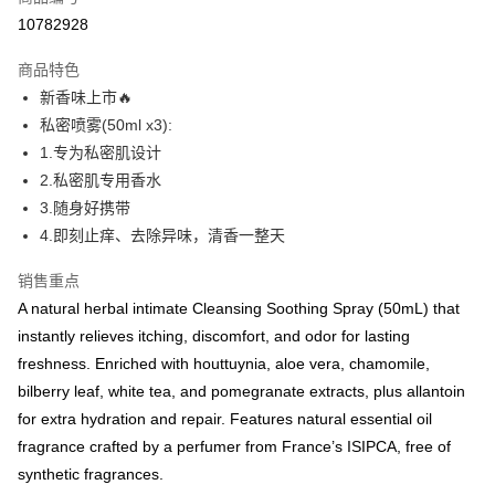
Apple Pay
10782928
运送方式
商品特色
新香味上市🔥
国家/地区配送
查看运费
私密喷雾(50ml x3):
1.专为私密肌设计
2.私密肌专用香水
3.随身好携带
4.即刻止痒、去除异味，清香一整天
销售重点
A natural herbal intimate Cleansing Soothing Spray (50mL) that
instantly relieves itching, discomfort, and odor for lasting
freshness. Enriched with houttuynia, aloe vera, chamomile,
bilberry leaf, white tea, and pomegranate extracts, plus allantoin
for extra hydration and repair. Features natural essential oil
fragrance crafted by a perfumer from France’s ISIPCA, free of
synthetic fragrances.