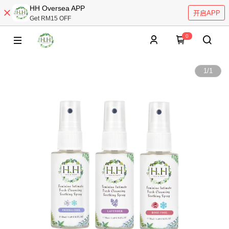
HH Oversea APP
开启APP
Get RM15 OFF
0
1
/
1