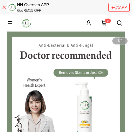
HH Oversea APP
开启APP
Get RM15 OFF
0
1
/
2