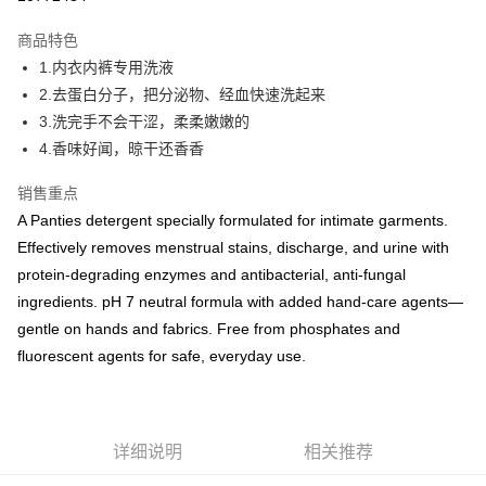
网上银行/电子钱包
商品特色
相关说明
1.内衣内裤专用洗液
支持以马币付款。由于汇率的变化，结账时物品的金额可能会发生变化。
2.去蛋白分子，把分泌物、经血快速洗起来
运送方式
3.洗完手不会干涩，柔柔嫩嫩的
国家/地区配送
查看运费
4.香味好闻，晾干还香香
销售重点
A Panties detergent specially formulated for intimate garments.
Effectively removes menstrual stains, discharge, and urine with
protein-degrading enzymes and antibacterial, anti-fungal
ingredients. pH 7 neutral formula with added hand-care agents—
gentle on hands and fabrics. Free from phosphates and
fluorescent agents for safe, everyday use.
详细说明
相关推荐