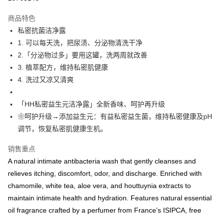
运送方式
商品特色
私密抗菌洁净露
国家/地区配送
查看运费
1. 可以每天洗，把尿渍、分泌物清洗干净
2.「分泌物过多」要用这罐，洗两周就改善
3. 植萃配方，维持私密肌健康
4. 洗过又凉又清爽
「HH私密益生元洁净露」全新香味、呵护再升级
❀呵护升级→添加益生元：有益私密益生菌，维持私密健康及pH
调节，恢复私密肌健康生机。
销售重点
A natural intimate antibacteria wash that gently cleanses and
relieves itching, discomfort, odor, and discharge. Enriched with
chamomile, white tea, aloe vera, and houttuynia extracts to
maintain intimate health and hydration. Features natural essential
oil fragrance crafted by a perfumer from France’s ISIPCA, free