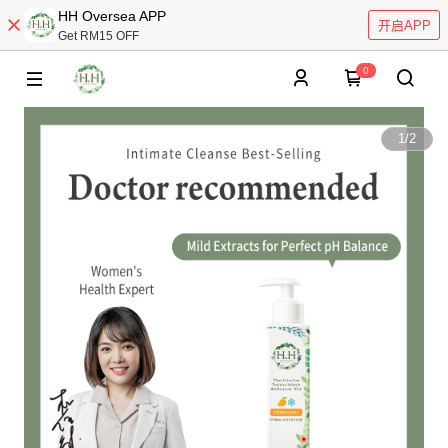
HH Oversea APP
开启APP
Get RM15 OFF
0
1
/
2